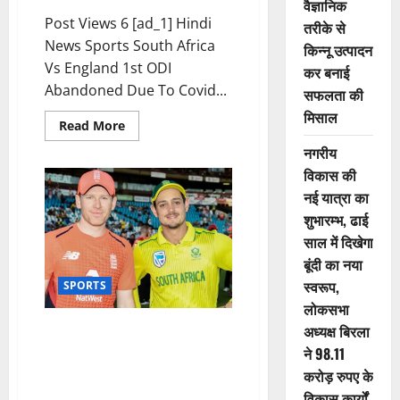
वैज्ञानिक
Post Views 6 [ad_1] Hindi
तरीके से
News Sports South Africa
किन्नू उत्पादन
Vs England 1st ODI
कर बनाई
Abandoned Due To Covid...
सफलता की
मिसाल
Read More
नगरीय
विकास की
नई यात्रा का
शुभारम्भ, ढाई
साल में दिखेगा
बूंदी का नया
स्वरूप,
SPORTS
लोकसभा
अध्यक्ष बिरला
RSA vs ENG वनडे सीरीज: आज फिर
खिलाड़ियों और होटल स्टाफ की
ने 98.11
कोरोना जांच होगी; रिपोर्ट आने के बाद
करोड़ रुपए के
मैच पर लिया जाएगा फैसला
विकास कार्यों