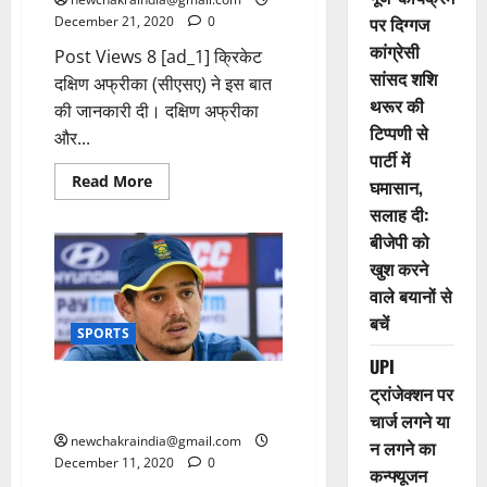
पर दिग्गज
December 21, 2020
0
कांग्रेसी
Post Views 8 [ad_1] क्रिकेट
सांसद शशि
दक्षिण अफ्रीका (सीएसए) ने इस बात
थरूर की
की जानकारी दी। दक्षिण अफ्रीका
टिप्पणी से
और...
पार्टी में
Read More
घमासान,
सलाह दी:
बीजेपी को
खुश करने
वाले बयानों से
बचें
SPORTS
UPI
साउथ अफ्रीका टेस्ट टीम के नए
ट्रांजेक्शन पर
कप्तान बने क्विंटन डी कॉक
चार्ज लगने या
newchakraindia@gmail.com
न लगने का
December 11, 2020
0
कन्फ्यूजन