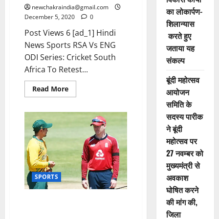
newchakraindia@gmail.com
का लोकार्पण-
December 5, 2020
0
शिलान्यास
Post Views 6 [ad_1] Hindi
करते हुए
News Sports RSA Vs ENG
जताया यह
ODI Series: Cricket South
संकल्प
Africa To Retest...
बूंदी महोत्सव
Read More
आयोजन
समिति के
सदस्य पारीक
ने बूंदी
महोत्सव पर
27 नवम्बर को
मुख्यमंत्री से
अवकाश
SPORTS
घोषित करने
RSA vs ENG पहला वनडे टला:
की मांग की,
साउथ अफ्रीका का एक खिलाड़ी
जिला