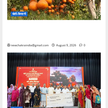
खेती-किसानी
राजस्थान: किन्नू की खुशबू से महकी किस्मत, आधुनिक
बागवानी से मिली नई पहचान, प्रगतिशील किसान ने वैज्ञानिक
तरीके से किन्नू उत्पादन कर बनाई सफलता की मिसाल
newchakraindia@gmail.com
August 9, 2026
0