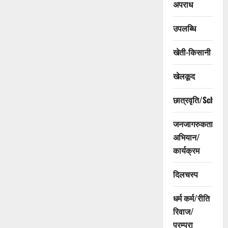
अपराध
उपलब्धि
खेती-किसानी
खेलकूद
छात्रवृति/Scholar
जनजागरुकता
अभियान/
कार्यक्रम
दिलचस्प
धर्म कर्म/रीति
रिवाज/
परम्परा