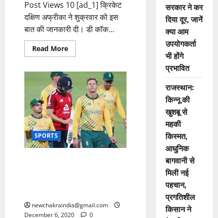
Post Views 10 [ad_1] क्रिकेट
सरकार ने कर
दक्षिण अफ्रीका ने शुक्रवार को इस
दिया दूर, जानें
बात की जानकारी दी। डी कॉक...
क्या आम
उपयोगकर्ता
Read More
भी होंगे
प्रभावित
राजस्थान:
किन्नू की
खुशबू से
महकी
किस्मत,
SPORTS
आधुनिक
बागवानी से
कोरोना के साए में क्रिकेट: साउथ
अफ्रीका-इंग्लैंड के बीच पहला वनडे
मिली नई
रद्द, 2 होटल स्टाफ के संक्रमित होने
पहचान,
के बाद लिया फैसला
प्रगतिशील
newchakraindia@gmail.com
किसान ने
December 6, 2020
0