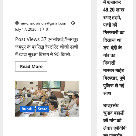
में फंसाकर
एक्सपायरी डेट नहीं थी, खाद्य तेल भी
मिला असुरक्षित, एक जमाने में बहुत
49.20 लाख
चर्चित रहा यह रेस्टोरेंट
रुपए हड़पे,
newchakraindia@gmail.com
पत्नी की
July 17, 2026
0
गिरफ्तारी का
Post Views 37 एनसीआई@जयपुर
दिखाया था
जयपुर के प्रसिद्ध रेस्टोरेंट चोखी ढाणी
डर, बूंदी के
में खाद्य सुरक्षा विभाग ने 90 किलो...
गांव का
निवासी
Read More
मास्टर माइंड
गिरफ्तार, पुणे
पुलिस ले गई
साथ
छात्रसंघ
Bundi
State
चुनाव बहाली
की मांग को
कोटा विश्वविद्यालय के पाठ्यक्रम का
लेकर एबीवीपी
हिस्सा बनेगी बूंदी चित्र शैली, कोटा
का प्रदर्शन,