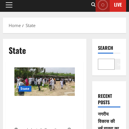
LIVE
Home
State
State
SEARCH
Search
State
RECENT
POSTS
राजस्थान: 5 व्यक्तियों की हत्या मामले
में 40 आरोपी बरी, 11 साल पहले हुआ
नगरीय
था खूनी संघर्ष, पीड़ित पक्ष बोला- सभी
विकास की
बरी तो हत्या किसने की?
नई यात्रा का