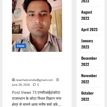
2023
August
2023
April 2023
January
State
2023
कोटा का मनीष शर्मा उर्फ कथित ‘मोइन
December
खान’ प्रकरण: जानें 15 जून से गर्माए
2022
इस सनसनीखेज मामले में अभी तक का
अपडेट
November
newchakraindia@gmail.com
2022
June 28, 2026
0
Post Views 73 एनसीआई@कोटा
October
राजस्थान के कोटा स्थित विज्ञान नगर
2022
क्षेत्र से सामने आया मनीष शर्मा उर्फ...