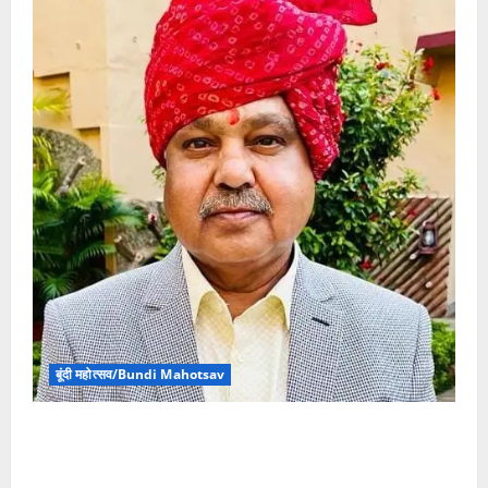
बूंदी महोत्सव/Bundi Mahotsav
बूंदी महोत्सव आयोजन समिति के सदस्य पारीक ने बूंदी महोत्सव
पर 27 नवम्बर को मुख्यमंत्री से अवकाश घोषित करने की मांग
की, जिला कलक्टर यादव से विशेष मीटिंग बुलाने की दरकार भी