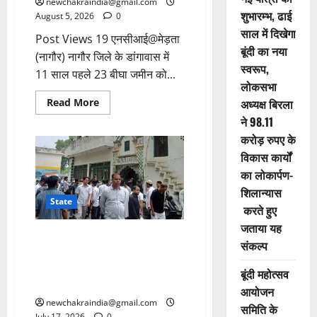
newchakraindia@gmail.com
शुभारम्भ, ढाई
August 5, 2026
0
साल में दिखेगा
Post Views 19 एनसीआई@मेड़ता
बूंदी का नया
(नागौर) नागौर जिले के डांगावास में
स्वरूप,
11 साल पहले 23 बीघा जमीन को...
लोकसभा
Read More
अध्यक्ष बिरला
ने 98.11
करोड़ रुपए के
विकास कार्यों
का लोकार्पण-
शिलान्यास
State
करते हुए
जताया यह
कलक्ट्रेट परिसर से मस्जिद हटाने का
संकल्प
आदेश, 6.41 करोड़ जुर्माना भी, बड़ी
संख्या में नमाज पढ़ने पहुंचे लोग,
बूंदी महोत्सव
सांसद व विधायक भी शामिल
आयोजन
newchakraindia@gmail.com
समिति के
July 17, 2026
0