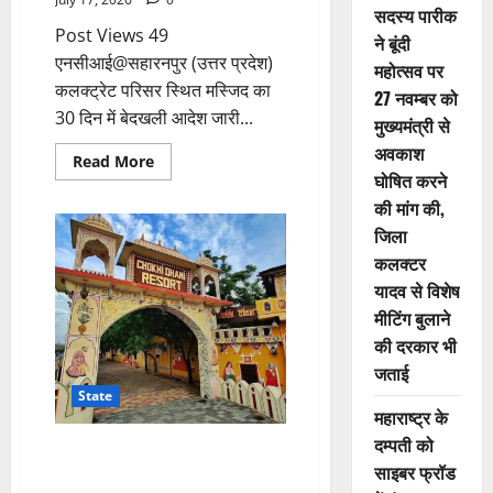
सदस्य पारीक
Post Views 49
ने बूंदी
एनसीआई@सहारनपुर (उत्तर प्रदेश)
महोत्सव पर
कलक्ट्रेट परिसर स्थित मस्जिद का
27 नवम्बर को
30 दिन में बेदखली आदेश जारी...
मुख्यमंत्री से
अवकाश
Read More
घोषित करने
की मांग की,
जिला
कलक्टर
यादव से विशेष
मीटिंग बुलाने
की दरकार भी
जताई
State
महाराष्ट्र के
दम्पती को
जयपुर की चोखी ढाणी में 90 किलो
साइबर फ्रॉड
काजू टुकड़ी सील, पेकिंग पर