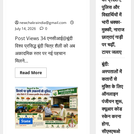
विश्वविद्यालय और स्थानीय कलाकारों
पुलिस और
की बैठक में एक वर्ष व छह माह के कोर्स
विद्यार्थियों में
शुरू करने पर हुआ मंथन
भारी धक्का-
newchakraindia@gmail.com
मुक्की, नाराज
July 14, 2026
0
छात्राएं गाड़ी
Post Views 34 एनसीआई@बूंदी
पर चढ़ीं,
विश्व प्रसिद्ध बूंदी चित्र शैली को अब
टायर जलाए
अकादमिक स्तर पर नई पहचान
मिलने...
बूंदी:
अस्पतालों में
Read More
कतारों से
मुक्ति के लिए
ऑनलाइन
पंजीयन शुरू,
क्यूआर कोड
स्केन करना
State
होगा,
सीएमएचओ