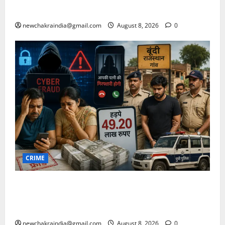
जताई
newchakraindia@gmail.com
August 8, 2026
0
CRIME
महाराष्ट्र के दम्पती को साइबर फ्रॉड में फंसाकर 49.20 लाख
रुपए हड़पे, पत्नी की गिरफ्तारी का दिखाया था डर, बूंदी के गांव
का निवासी मास्टर माइंड गिरफ्तार, पुणे पुलिस ले गई साथ
newchakraindia@gmail.com
August 8, 2026
0