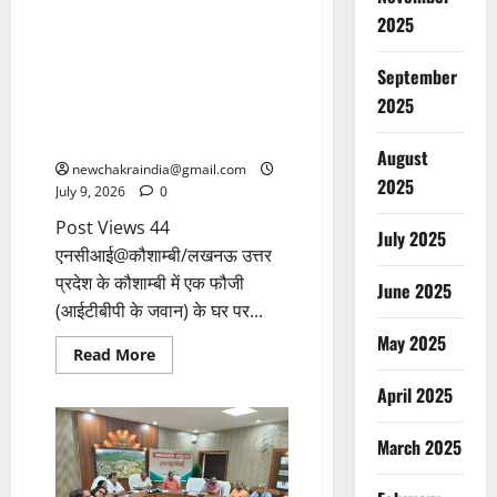
अमरनाथ यात्रा की सुरक्षा में तैनात
2025
ITBP का जवान, इधर घर पर चला
दिया बुलडोजर, फौजी ने वीडियो जारी
September
कर प्रशासन पर लगाया गम्भीर आरोप,
2025
प्रशासन का दावा: कब्जा हटाया,
कार्रवाई सही
August
newchakraindia@gmail.com
2025
July 9, 2026
0
Post Views 44
July 2025
एनसीआई@कौशाम्बी/लखनऊ उत्तर
प्रदेश के कौशाम्बी में एक फौजी
June 2025
(आईटीबीपी के जवान) के घर पर...
May 2025
Read More
April 2025
March 2025