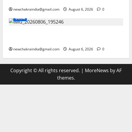
के दिए सख्त निर्देश, वरना होगी सख्त कार्रवाई
newchakraindia@gmail.com
August 6, 2026
0
उपलब्धि
कोटा की राईला फातिमा अंसारी ने उर्दू विषय में राजस्थान के ही
प्रसिद्ध सूफी शायर पर किया शोध, पीएचडी की उपाधि मिली
newchakraindia@gmail.com
August 6, 2026
0
Copyright © All rights reserved.
|
MoreNews
by AF
themes.