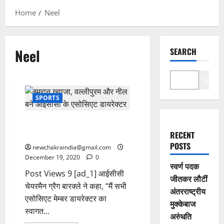
Home
Neel
Neel
SEARCH
Search
SPORTS
इमरान ख्वाजा, वल्लीपुरम और नील
बने आईसीसी के एसोसिएट डायरेक्टर
RECENT
POSTS
newchakraindia@gmail.com
December 19, 2020
0
स्वर्ण पदक
Post Views 9 [ad_1] आईसीसी
जीतकर लौटीं
चेयरमैन ग्रैग बारक्ले ने कहा, “मैं सभी
अंतरराष्ट्रीय
एसोसिएट मेम्बर डायरेक्टर का
मुक्केबाज
स्वागत...
अरुंधति