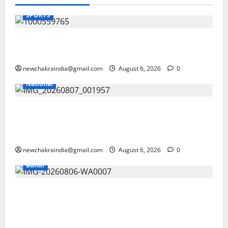
SPORTS
स्वर्ण पदक जीतकर लौटीं अंतरराष्ट्रीय मुक्केबाज अरुंधति
चौधरी का अपने गृह जिले बूंदी में भव्य अभिनंद-सम्मान
newchakraindia@gmail.com
August 6, 2026
0
National
अल्टीमेटम के बाद मेटा के सीईओ मार्क जुकरबर्ग ने भारत
सरकार से माफी मांगी, बाल यौन शोषण सामग्री (CSAM) और
डीपफेक कंटेंट के साथ पीएम मोदी का वीडियो हटाने का मामला
newchakraindia@gmail.com
August 6, 2026
0
Bundi
बूंदी: मांगी लाल समोसा सेंटर पर मिली गंदगी, रानीजी की बावड़ी
के पास के खाद्य दुकानदारों को अखबारों में सामग्री बेचने से रोक
रद्दी हटवाई, मोबाइल लैब से खाद्य सामग्री जांची, सभी को सुधार