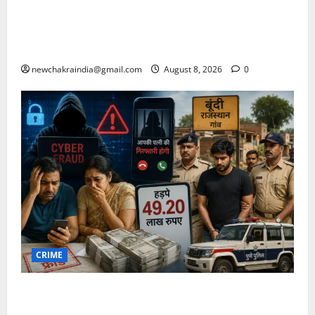
पर 27 नवम्बर को मुख्यमंत्री से अवकाश घोषित करने की मांग
की, जिला कलक्टर यादव से विशेष मीटिंग बुलाने की दरकार भी
जताई
newchakraindia@gmail.com
August 8, 2026
0
CRIME
महाराष्ट्र के दम्पती को साइबर फ्रॉड में फंसाकर 49.20 लाख
रुपए हड़पे, पत्नी की गिरफ्तारी का दिखाया था डर, बूंदी के गांव