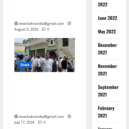
पहले हुआ था खूनी संघर्ष, पीड़ित
2022
पक्ष बोला- सभी बरी तो हत्या
किसने की?
June 2022
newchakraindia@gmail.com
August 5, 2026
0
May 2022
December
2021
State
November
2021
कलक्ट्रेट परिसर से मस्जिद
हटाने का आदेश, 6.41 करोड़
September
जुर्माना भी, बड़ी संख्या में नमाज
2021
पढ़ने पहुंचे लोग, सांसद व विधायक
February
भी शामिल
2021
newchakraindia@gmail.com
July 17, 2026
0