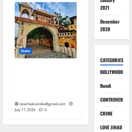
January
2021
December
2020
State
CATEGORIES
जयपुर की चोखी ढाणी में 90
BOLLYWOOD
किलो काजू टुकड़ी सील, पेकिंग
पर एक्सपायरी डेट नहीं थी, खाद्य
Bundi
तेल भी मिला असुरक्षित, एक जमाने
में बहुत चर्चित रहा यह रेस्टोरेंट
CONTROVERSY
newchakraindia@gmail.com
July 17, 2026
0
CRIME
LOVE JIHAD