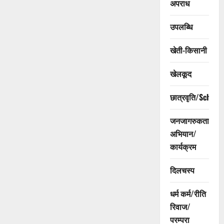
अपराध
उपलब्धि
खेती-किसानी
खेलकूद
छात्रवृति/Scholar
जनजागरुकता
अभियान/
कार्यक्रम
दिलचस्प
धर्म कर्म/रीति
रिवाज/
परम्परा