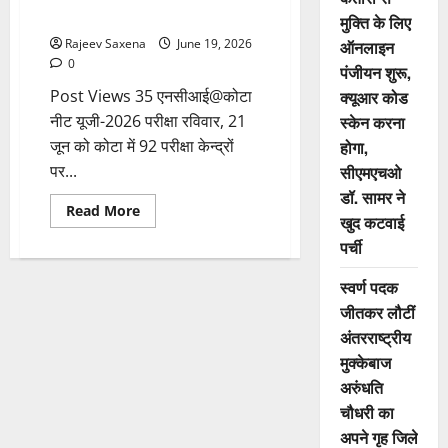
दिए आवश्यक दिशा-निर्देश
मुक्ति के लिए
Rajeev Saxena
June 19, 2026
ऑनलाइन
0
पंजीयन शुरू,
Post Views 35 एनसीआई@कोटा
क्यूआर कोड
नीट यूजी-2026 परीक्षा रविवार, 21
स्केन करना
जून को कोटा में 92 परीक्षा केन्द्रों
होगा,
पर...
सीएमएचओ
डॉ. सामर ने
Read More
खुद कटवाई
पर्ची
स्वर्ण पदक
जीतकर लौटीं
अंतरराष्ट्रीय
मुक्केबाज
अरुंधति
चौधरी का
अपने गृह जिले