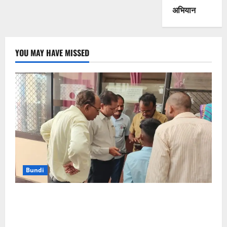
अभियान
YOU MAY HAVE MISSED
Bundi
बूंदी: अस्पतालों में कतारों से मुक्ति के लिए ऑनलाइन पंजीयन
शुरू, क्यूआर कोड स्केन करना होगा, सीएमएचओ डॉ. सामर ने
खुद कटवाई पर्ची