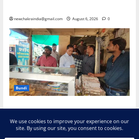
सरकार से माफी मांगी, बाल यौन शोषण सामग्री (CSAM) और
डीपफेक कंटेंट के साथ पीएम मोदी का वीडियो हटाने का मामला
newchakraindia@gmail.com
August 6, 2026
0
Bundi
बूंदी: मांगी लाल समोसा सेंटर पर मिली गंदगी, रानीजी की बावड़ी
के पास के खाद्य दुकानदारों को अखबारों में सामग्री बेचने से रोक
रद्दी हटवाई, मोबाइल लैब से खाद्य सामग्री जांची, सभी को सुधार
के दिए सख्त निर्देश, वरना होगी सख्त कार्रवाई
newchakraindia@gmail.com
August 6, 2026
0