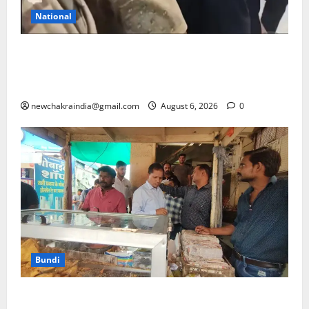
National
अल्टीमेटम के बाद मेटा के सीईओ मार्क जुकरबर्ग ने भारत
सरकार से माफी मांगी, बाल यौन शोषण सामग्री (CSAM) और
डीपफेक कंटेंट के साथ पीएम मोदी का वीडियो हटाने का मामला
newchakraindia@gmail.com
August 6, 2026
0
Bundi
बूंदी: मांगी लाल समोसा सेंटर पर मिली गंदगी, रानीजी की बावड़ी