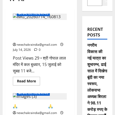
Search
धर्म कर्म/रीति रिवाज/परम्परा
श्री गोपाल लाल मंदिर में 15 जुलाई से
RECENT
शुरू होगा रथ यात्रा महोत्सव,16 को
POSTS
मंदिरों में सजेगी भगवान की झांकियां
newchakraindia@gmail.com
नगरीय
July 14, 2026
0
विकास की
Post Views 29 • श्री गोपाल लाल
नई यात्रा का
मंदिर में कल बुधवार, 15 जुलाई को
शुभारम्भ, ढाई
सुबह 11 बजे...
साल में दिखेगा
बूंदी का नया
Read More
स्वरूप,
National
State
लोकसभा
धर्म कर्म/रीति रिवाज/परम्परा
अध्यक्ष बिरला
ने 98.11
जय‌ श्री गणेशाय नमः
करोड़ रुपए के
newchakraindia@gmail.com