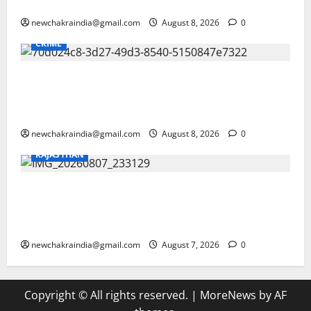
जताई
newchakraindia@gmail.com
August 8, 2026
0
CRIME
महाराष्ट्र के दम्पती को साइबर फ्रॉड में फंसाकर 49.20 लाख
रुपए हड़पे, पत्नी की गिरफ्तारी का दिखाया था डर, बूंदी के गांव
का निवासी मास्टर माइंड गिरफ्तार, पुणे पुलिस ले गई साथ
newchakraindia@gmail.com
August 8, 2026
0
RAJASTHAN
छात्रसंघ चुनाव बहाली की मांग को लेकर एबीवीपी का प्रदर्शन,
पुलिस और विद्यार्थियों में भारी धक्का-मुक्की, नाराज छात्राएं
गाड़ी पर चढ़ीं, टायर जलाए
newchakraindia@gmail.com
August 7, 2026
0
Copyright © All rights reserved.
|
MoreNews
by AF