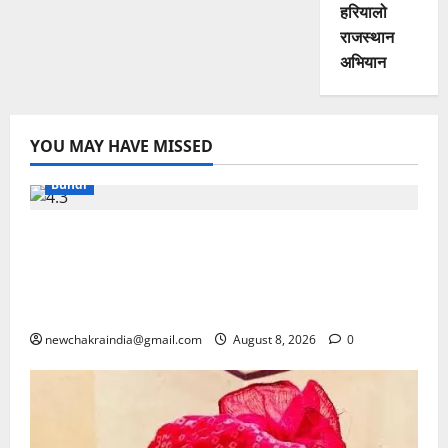
हरियालो
राजस्थान
अभियान
YOU MAY HAVE MISSED
Bundi
नगरीय विकास की नई यात्रा का शुभारम्भ, ढाई साल में दिखेगा
बूंदी का नया स्वरूप, लोकसभा अध्यक्ष बिरला ने 98.11 करोड़
रुपए के विकास कार्यों का लोकार्पण-शिलान्यास करते हुए जताया
यह संकल्प
newchakraindia@gmail.com
August 8, 2026
0