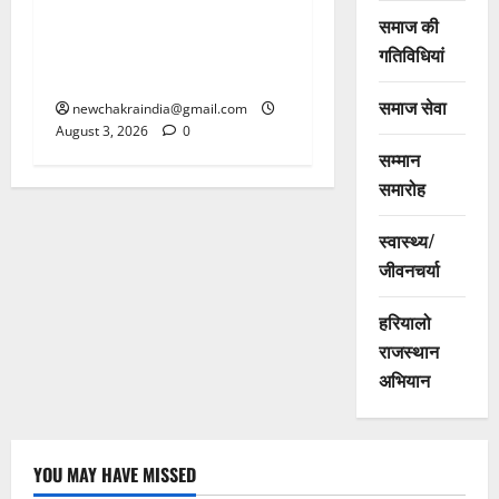
पर 19 हजार 324 वोट से हराया,
समाज की
मध्यप्रदेश के दतिया में कांग्रेस,
गतिविधियां
वहीं गुजरात में भाजपा जीती
समाज सेवा
newchakraindia@gmail.com
August 3, 2026
0
सम्मान
समारोह
स्वास्थ्य/
जीवनचर्या
हरियालो
राजस्थान
अभियान
YOU MAY HAVE MISSED