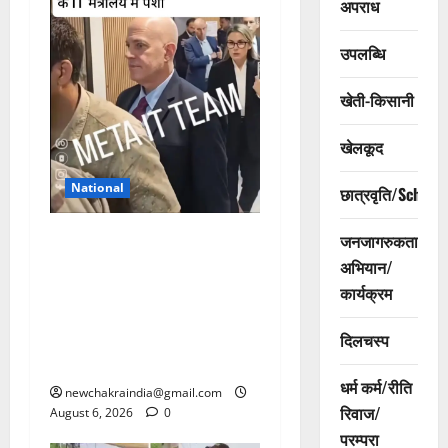
अपराध
उपलब्धि
खेती-किसानी
खेलकूद
National
छात्रवृति/Scholar
अल्टीमेटम के बाद मेटा के सीईओ
जनजागरुकता
मार्क जुकरबर्ग ने भारत सरकार से
अभियान/
माफी मांगी, बाल यौन शोषण
कार्यक्रम
सामग्री (CSAM) और डीपफेक
कंटेंट के साथ पीएम मोदी का
दिलचस्प
वीडियो हटाने का मामला
धर्म कर्म/रीति
newchakraindia@gmail.com
रिवाज/
August 6, 2026
0
परम्परा