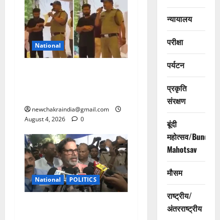
न्यायालय
परीक्षा
National
पर्यटन
जंतर-मंतर पर कॉकरोच प्रदर्शन
में बैज उतारने वाला पुलिसकर्मी
प्रकृति
शेरसिंह बर्खास्त
संरक्षण
newchakraindia@gmail.com
August 4, 2026
0
बूंदी
महोत्सव/Bundi
Mahotsav
मौसम
National
POLITICS
राष्ट्रीय/
प्रशांत किशोर ने भाजपा को दिया
अंतरराष्ट्रीय
बड़ा झटका,नितिन नवीन की सीट