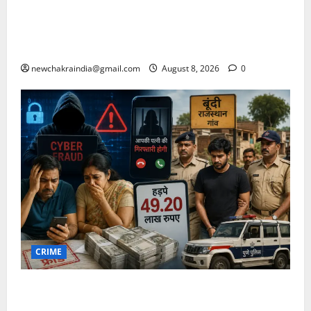
पर 27 नवम्बर को मुख्यमंत्री से अवकाश घोषित करने की मांग
की, जिला कलक्टर यादव से विशेष मीटिंग बुलाने की दरकार भी
जताई
newchakraindia@gmail.com
August 8, 2026
0
CRIME
महाराष्ट्र के दम्पती को साइबर फ्रॉड में फंसाकर 49.20 लाख
रुपए हड़पे, पत्नी की गिरफ्तारी का दिखाया था डर, बूंदी के गांव