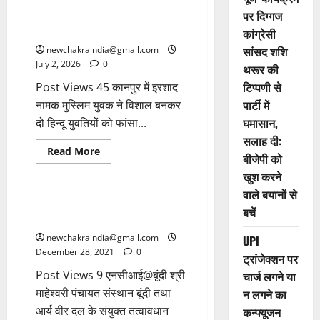
बजरंग दल से पुलिस तक पहुंचाई
पर दिग्गज
जानकारी, तब दोनों पत्नियां हुईं मुक्त,
आरोपी गिरफ्तार
कांग्रेसी
सांसद शशि
newchakraindia@gmail.com
July 2, 2026
0
थरूर की
टिप्पणी से
Post Views 45 कानपुर में इरशाद
पार्टी में
नामक मुस्लिम युवक ने विशाल बनकर
घमासान,
दो हिन्दू युवतियों को फांसा...
सलाह दी:
Read More
बीजेपी को
SPORTS
धर्म
खुश करने
वाले बयानों से
बूंदी में वैदिक संस्कार योग साधना
बचें
क्रियात्मक शिविर प्रारम्भ
newchakraindia@gmail.com
UPI
December 28, 2021
0
ट्रांजेक्शन पर
Post Views 9 एनसीआई@बूंदी श्री
चार्ज लगने या
माहेश्वरी पंचायत संस्थान बूंदी तथा
न लगने का
आर्य वीर दल के संयुक्त तत्वावधान
कन्फ्यूजन