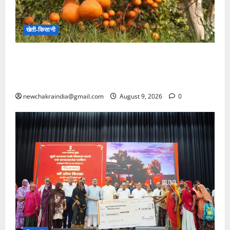
खेती-किसानी
राजस्थान: किन्नू की खुशबू से महकी किस्मत, आधुनिक
बागवानी से मिली नई पहचान, प्रगतिशील किसान ने वैज्ञानिक
तरीके से किन्नू उत्पादन कर बनाई सफलता की मिसाल
newchakraindia@gmail.com
August 9, 2026
0