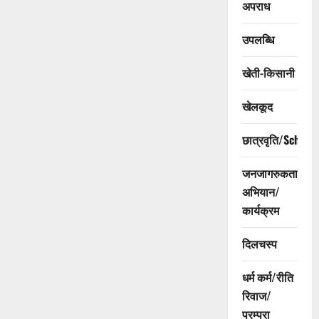
अपराध
उपलब्धि
खेती-किसानी
खेलकूद
छात्रवृति/Scholar
जनजागरुकता
अभियान/
कार्यक्रम
दिलचस्प
धर्म कर्म/रीति
रिवाज/
परम्परा