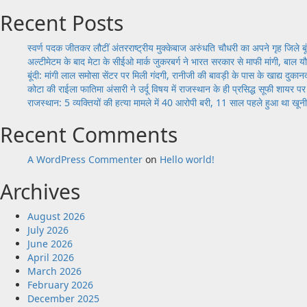
में
था
Recent Posts
कोटा
दुष्कर्म,
के
बूंदी
25
स्वर्ण पदक जीतकर लौटीं अंतरराष्ट्रीय मुक्केबाज अरुंधति चौधरी का अपने गृह जिले बूं
में
वर्षीय
अल्टीमेटम के बाद मेटा के सीईओ मार्क जुकरबर्ग ने भारत सरकार से माफी मांगी, बा
पकड़ी
युवक
बूंदी: मांगी लाल समोसा सेंटर पर मिली गंदगी, रानीजी की बावड़ी के पास के खाद्य दुकानद
गई
का
कोटा की राईला फातिमा अंसारी ने उर्दू विषय में राजस्थान के ही प्रसिद्ध सूफी शायर
लड़की
मर्डर,
राजस्थान: 5 व्यक्तियों की हत्या मामले में 40 आरोपी बरी, 11 साल पहले हुआ था खूनी 
ने
होटल
किया
Recent Comments
के
सनसनीखेज
कर्मचारियों
खुलासा
ने
A WordPress Commenter
on
Hello world!
ही
आधी
Archives
रात
के
August 2026
बाद
July 2026
वारदात
June 2026
को
April 2026
दिया
March 2026
अंजाम
February 2026
December 2025