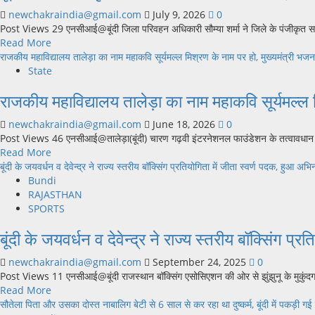
ने
आयोजित
newchakraindia@gmail.com
July 9, 2026
0
पौधरोपण
होंगे
Post Views 29 एनसीआई@बूंदी जिला परिवहन अधिकारी सौम्या शर्मा ने जिले के पंजीकृत समस्
कर
‘शहरी
Read
Read More
दिया
सेवा
more
राजकीय महाविद्यालय तालेड़ा का नाम महाकवि सूर्यमल्ल मिश्रण के नाम पर हो, मुख्यमंत्री भजनल
प्रकृति
शिविर’
about
State
बचाने
फाॅलोअप
बूंदी
का
केम्‍प,
राजकीय महाविद्यालय तालेड़ा का नाम महाकवि सूर्यमल्ल म
जिले
संदेश,
जानिए
में
अग्रज
नगर
newchakraindia@gmail.com
June 18, 2026
0
पंजीकृत
दल
परिषद
Post Views 46 एनसीआई@तालेड़ा(बूंदी) चारण गढ़वी इंटरनेशनल फाउंडेशन के तत्वावधान में 
वाहन
विकसित
क्षेत्र
Read
Read More
स्वामियों
करेगा
के
more
बूंदी के जयवर्धन व देवेन्द्र ने राज्य स्तरीय बॉक्सिंग प्रतियोगिता में जीता स्वर्ण पदक, हुआ अभि
से
मृदुल
वार्डों
about
Bundi
अपना
वाटिका
का
राजकीय
RAJASTHAN
मोबाइल
पूरा
महाविद्यालय
SPORTS
नम्बर
कार्यक्रम,
तालेड़ा
अपडेट
इनमें
बूंदी के जयवर्धन व देवेन्द्र ने राज्य स्तरीय बॉक्सिंग प
का
कराने
लगने
नाम
की
वाले
newchakraindia@gmail.com
September 24, 2025
0
महाकवि
अपील
केम्प
Post Views 11 एनसीआई@बूंदी राजस्थान बॉक्सिंग एसोसिएशन की ओर से झुंझुनू के मुकुंदगढ़
सूर्यमल्ल
की
Read
Read More
मिश्रण
तारीखें
more
सौतेला पिता और उसका दोस्त नाबालिग बेटी से 6 साल से कर रहा था दुष्कर्म, बूंदी में पकड़
के