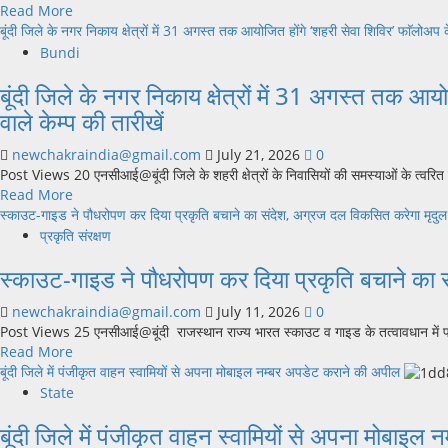
Read
Read More
एएनसी
राज्य
more
बूंदी जिले के नगर निकाय क्षेत्रों में 31 अगस्‍त तक आयोजित होंगे ‘शहरी सेवा शिविर’ फाॅलोअप केम्
पंजीकरण,
सरकार
about
Bundi
5
के
रामगढ़
से
निर्देश
बूंदी जिले के नगर निकाय क्षेत्रों में 31 अगस्‍त तक आयोज
विषधारी
9
पर
टाइगर
ग्राम
वाले केम्प की तारीखें
जिले
रिजर्व
हीमोग्लोबिन
भर
के
वाली
newchakraindia@gmail.com
July 21, 2026
0
के
रामगढ़
3
Post Views 20 एनसीआई@बूंदी जिले के शहरी क्षेत्रों के निवासियों की समस्याओं के त्वर
मंदिरों
महल
हजार
Read
Read More
में
का
26
more
स्काउट-गाइड ने पौधरोपण कर दिया प्रकृति बचाने का संदेश, अग्रज दल विकसित करेगा मृदुल
आयोजित
होगा
गर्भवतियों
about
प्रकृति संरक्षण
हुए
कायाकल्प,
को
बूंदी
‘गुरु
पर्यटक
स्काउट-गाइड ने पौधरोपण कर दिया प्रकृति बचाने का 
लगे
जिले
वंदन’
और
एफसीएम
के
कार्यक्रम
अधिक
newchakraindia@gmail.com
July 11, 2026
0
इंजेक्शन
नगर
होंगे
Post Views 25 एनसीआई@बूंदी राजस्थान राज्य भारत स्काउट व गाइड के तत्वावधान में पर्या
निकाय
आकर्षित
Read
Read More
क्षेत्रों
more
बूंदी जिले में पंजीकृत वाहन स्वामियों से अपना मोबाइल नम्बर अपडेट कराने की अपील
में
about
State
31
स्काउट-
अगस्‍त
बूंदी जिले में पंजीकृत वाहन स्वामियों से अपना मोबाइ
गाइड
तक