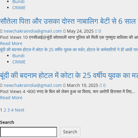
about
Bundi
नाम
बूंदी
CRIME
पर
के
हो,
सौतेला पिता और उसका दोस्त नाबालिग बेटी से 6 साल से
जयवर्धन
मुख्यमंत्री
व
भजनलाल
newchakraindia@gmail.com
May 24, 2025
0
देवेन्द्र
शर्मा
Post Views 10 एनसीआई@बूंदी कोतवाली थाना पुलिस को मिली एक गुमशुदा बालिका की आप
ने
के
Read
Read More
राज्य
नाम
more
बूंदी की बदनाम होटल में कोटा के 25 वर्षीय युवक का मर्डर, होटल के कर्मचारियों ने ही आधी र
स्तरीय
दिया
about
Bundi
बॉक्सिंग
ज्ञापन
सौतेला
CRIME
प्रतियोगिता
पिता
में
बूंदी की बदनाम होटल में कोटा के 25 वर्षीय युवक का मर
और
जीता
उसका
स्वर्ण
newchakraindia@gmail.com
March 10, 2025
0
दोस्त
पदक,
Post Views 4 •800 रुपए के बिल को लेकर हुआ था विवाद, चार आरोपी हिरासत में लिए...
नाबालिग
हुआ
Read
Read More
बेटी
अभिनंदन
more
से
Posts
about
1
2
3
4
Next
6
बूंदी
साल
pagination
की
Search
से
बदनाम
कर
Search
होटल
रहा