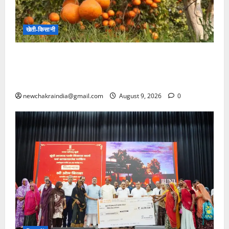
खेती-किसानी
राजस्थान: किन्नू की खुशबू से महकी किस्मत, आधुनिक
बागवानी से मिली नई पहचान, प्रगतिशील किसान ने वैज्ञानिक
तरीके से किन्नू उत्पादन कर बनाई सफलता की मिसाल
newchakraindia@gmail.com
August 9, 2026
0