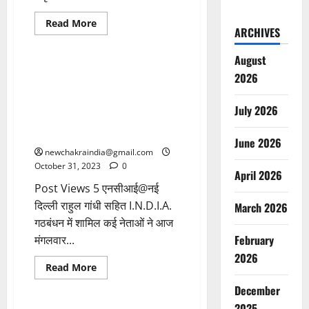
CONTROVERSY
National
Read More
ARCHIVES
POLITICS
August
राहुल गांधी सहित विपक्षी नेताओं का
2026
गम्भीर आरोप, बीजेपी का दो टूक
जवाब-जाओ एफआईआर दर्ज करा दो,
July 2026
वहीं मामले की मुख्य पक्ष कम्पनी ने
आरोप को बताया ‘फॉल्स’
June 2026
newchakraindia@gmail.com
October 31, 2023
0
April 2026
Post Views 5 एनसीआई@नई
दिल्ली राहुल गांधी सहित I.N.D.I.A.
March 2026
गठबंधन में शामिल कई नेताओं ने आज
February
मंगलवार...
2026
Read More
National
POLITICS
December
2025