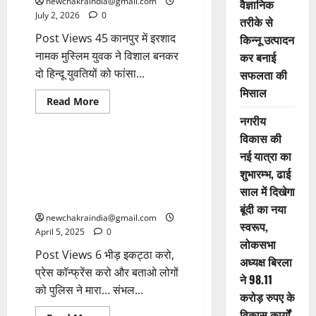
newchakraindia@gmail.com
वैज्ञानिक
July 2, 2026
0
तरीके से
Post Views 45 कानपुर में इरशाद
किन्नू उत्पादन
नामक मुस्लिम युवक ने विशाल बनकर
कर बनाई
दो हिन्दू युवतियों को फांसा...
सफलता की
मिसाल
Read More
CRIME
National
नगरीय
विकास की
संभल हिंसा सांसद जियाउर्रहमान बर्क
नई यात्रा का
की साजिश का नतीजा, जामा मस्जिद
शुभारम्भ, ढाई
के सदर जफर अली से कई बार की‌ थी
साल में दिखेगा
बात, दिए थे खास निर्देश
बूंदी का नया
newchakraindia@gmail.com
स्वरूप,
April 5, 2025
0
लोकसभा
Post Views 6 भीड़ इकट्ठा करो,
अध्यक्ष बिरला
प्रेस कॉन्फ्रेंस करो और बताओ लोगों
ने 98.11
को पुलिस ने मारा… संभल...
करोड़ रुपए के
विकास कार्यों
National/International