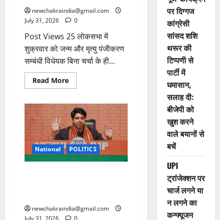
पर दिग्गज
newchakraindia@gmail.com
July 31, 2026
0
कांग्रेसी
सांसद शशि
Post Views 25 लोकसभा में
थरूर की
शुक्रवार को जन्म और मृत्यु पंजीकरण
टिप्पणी से
सम्बंधी विधेयक बिना चर्चा के ही...
पार्टी में
Read More
घमासान,
सलाह दी:
बीजेपी को
खुश करने
वाले बयानों से
बचें
National
POLITICS
UPI
शहजाद पूनावाला ने भारतीय जनता
ट्रांजेक्शन पर
पार्टी से दिया इस्तीफा, कारणों पर
चार्ज लगने या
अटकलबाजियां
न लगने का
newchakraindia@gmail.com
कन्फ्यूजन
July 31, 2026
0