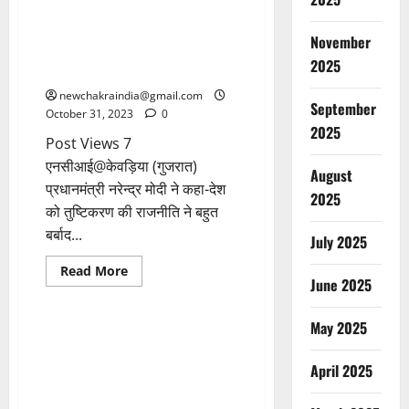
पीएम मोदी ने राजनीतिक पार्टियों की
इस देश विरोधी नीति पर पहली बार
November
किया खुलकर जोरदार प्रहार,
2025
खलबली मचना तय
newchakraindia@gmail.com
September
October 31, 2023
0
2025
Post Views 7
एनसीआई@केवड़िया (गुजरात)
August
प्रधानमंत्री नरेन्द्र मोदी ने कहा-देश
2025
को तुष्टिकरण की राजनीति ने बहुत
बर्बाद...
July 2025
Read More
June 2025
POLITICS
RAJASTHAN
May 2025
ईडी रेड मामला: गहलोत, रंधावा और
पायलट के आरोपों पर बीजेपी की ओर
April 2025
से शेखावत ने किया जोरदार पलटवार,
दिल्ली में की प्रेस कॉन्फ्रेंस