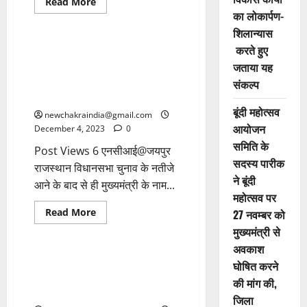
Read More
का लोकार्पण-
POLITICS
RAJASTHAN
शिलान्यास
करते हुए
मुख्यमंत्री बनने के लिए वसुंधरा राजे
की प्रेशर पॉलिटिक्स खुलकर शुरू,
जताया यह
आवास पर पहुंचे 24 से अधिक
संकल्प
विधायक
बूंदी महोत्सव
newchakraindia@gmail.com
आयोजन
December 4, 2023
0
समिति के
Post Views 6 एनसीआई@जयपुर
सदस्य पारीक
राजस्थान विधानसभा चुनाव के नतीजे
ने बूंदी
आने के बाद‌ से ही मुख्यमंत्री के नाम...
महोत्सव पर
Read More
27 नवम्बर को
National
POLITICS
मुख्यमंत्री से
अवकाश
राहुल गांधी की जुबान एक बार फिर
घोषित करने
बेलगाम, पीएम मोदी को जनसभाओं में
की मांग की,
कहा पनौती और जेबकतरा
जिला