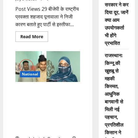
सरकार ने कर
Post Views 29 बीजेपी के राष्ट्रीय
दिया दूर, जानें
प्रवक्ता शहजाद पूनावाला ने निजी
क्या आम
कारण बताते हुए पार्टी से इस्तीफा...
उपयोगकर्ता
भी होंगे
Read More
प्रभावित
राजस्थान:
किन्नू की
खुशबू से
National
महकी
किस्मत,
इरशाद ने विशाल बन दो लड़कियों को
आधुनिक
फांस की शादी, बेरहमी से पीट कर
बागवानी से
बनाया धर्मांतरण और बेटे के खतना का
मिली नई
दबाव, महीनों से बंधक पहली पत्नी ने
पहचान,
बजरंग दल से पुलिस तक पहुंचाई
जानकारी, तब दोनों पत्नियां हुईं मुक्त,
प्रगतिशील
आरोपी गिरफ्तार
किसान ने