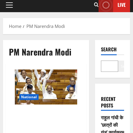
LIVE
Home
PM Narendra Modi
PM Narendra Modi
SEARCH
Search
National
RECENT
POSTS
हंगामा करते रहे विपक्षी सांसद, बिना
राहुल गांधी के
चर्चा के ही पास हो गया हर भारतीय के
‘छात्रों की
जन्म और मौत से जुड़ा महत्वपूर्ण
विधेयक
गूंज’ कार्यक्रम