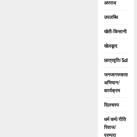
अपराध
उपलब्धि
खेती-किसानी
खेलकूद
छात्रवृति/Scholar
जनजागरुकता
अभियान/
कार्यक्रम
दिलचस्प
धर्म कर्म/रीति
रिवाज/
परम्परा