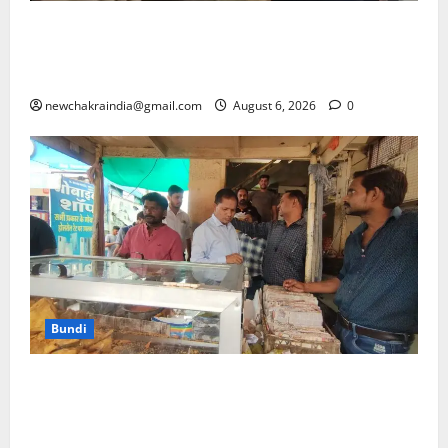
अल्टीमेटम के बाद मेटा के सीईओ मार्क जुकरबर्ग ने भारत
सरकार से माफी मांगी, बाल यौन शोषण सामग्री (CSAM) और
डीपफेक कंटेंट के साथ पीएम मोदी का वीडियो हटाने का मामला
newchakraindia@gmail.com
August 6, 2026
0
Bundi
बूंदी: मांगी लाल समोसा सेंटर पर मिली गंदगी, रानीजी की बावड़ी
के पास के खाद्य दुकानदारों को अखबारों में सामग्री बेचने से रोक
रद्दी हटवाई, मोबाइल लैब से खाद्य सामग्री जांची, सभी को सुधार